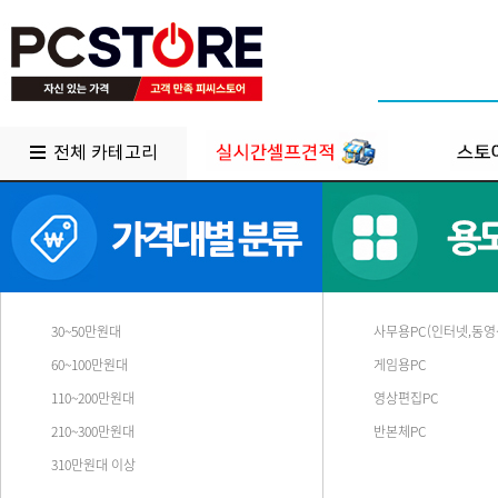
전체 카테고리
30~50만원대
사무용PC(인터넷,동영
60~100만원대
게임용PC
110~200만원대
영상편집PC
210~300만원대
반본체PC
310만원대 이상