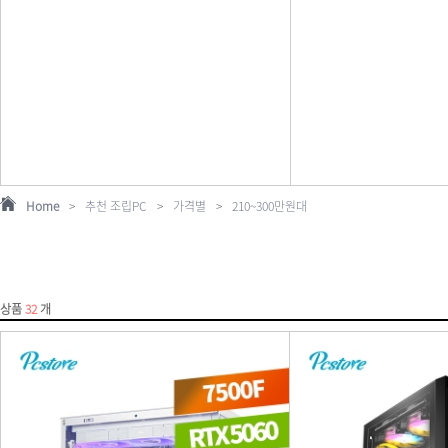
Home
>
추천 조립PC
>
가격별
>
210~300만원대