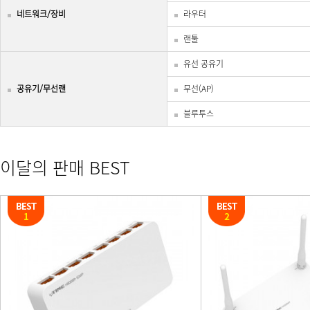
네트워크/장비
라우터
랜툴
유선 공유기
공유기/무선랜
무선(AP)
블루투스
이달의 판매 BEST