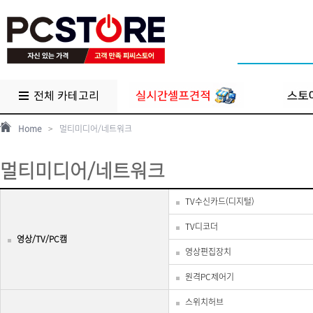
전체 카테고리
Home
>
멀티미디어/네트워크
멀티미디어/네트워크
TV수신카드(디지털)
TV디코더
영상/TV/PC캠
영상편집장치
원격PC제어기
스위치허브