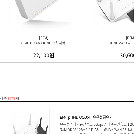
[EFM]
[EFM
ipTIME H8008R-IGMP 스위치허브
ipTIME AX200
22,100원
30,6