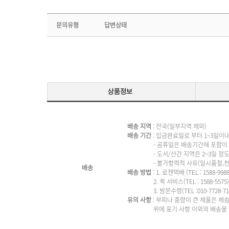
문의유형
답변상태
배송 지역
: 전국(일부지역 제외)
배송 기간
: 입금완료일로 부터 1~3일이
- 공휴일은 배송기간에 포함이 되
- 도서/산간 지역은 2~3일 정도 
- 불가항력적 사유(일시품절,천재지변
배송
배송 방법
: 1. 로젠택배 (TEL : 1588-9988 
2. 퀵 서비스(TEL : 1588-5575)
3. 방문수령(TEL :010-7728-713
유의 사항
: 부피나 중량이 큰 제품은 제
위에 표기 사항 이외의 배송을 원하