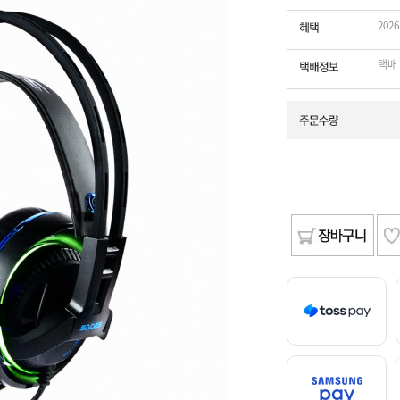
202
택배 