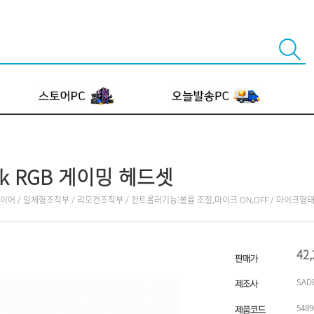
ltek RGB 게이밍 헤드셋
태] / 오버이어 / 일체형조작부 / 리모컨조작부 / 컨트롤러기능:볼륨 조절,마이크 ON,OFF / 마이크
42
SAD
5489