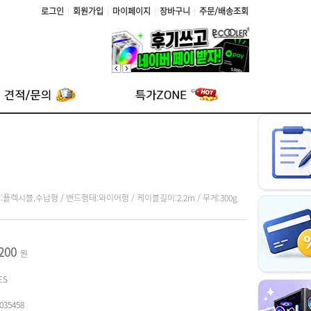
로그인
|
회원가입
|
마이페이지
|
장바구니
|
주문/배송조회
형태:플렉시블,수납형 / 밴드형태:와이어형 / 케이블길이:2.2m / 무게:300g
,200
원
ES
035458