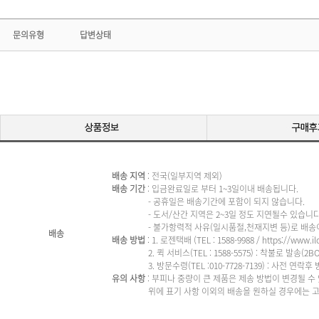
문의유형
답변상태
배송 지역
: 전국(일부지역 제외)
배송 기간
: 입금완료일로 부터 1~3일이내 배송됩니다.
- 공휴일은 배송기간에 포함이 되지 않습니다.
- 도서/산간 지역은 2~3일 정도 지연될수 있습니다
- 불가항력적 사유(일시품절,천재지변 등)로 배송이 
배송
배송 방법
: 1. 로젠택배 (TEL : 1588-9988 / https://
www.il
2. 퀵 서비스(TEL : 1588-5575) : 착불로 발송(2B
3. 방문수령(TEL :010-7728-7139​) : 사전 연락후
유의 사항
: 부피나 중량이 큰 제품은 제송 방법이 변경될 수
위에 표기 사항 이외의 배송을 원하실 경우에는 고객