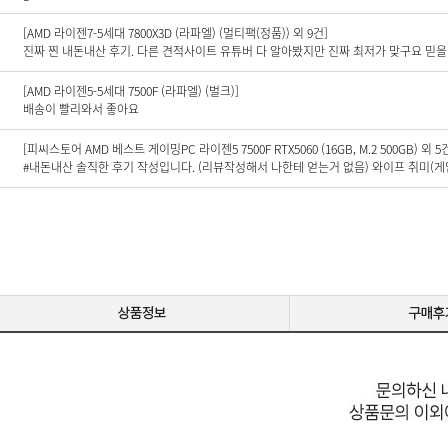
[AMD 라이젠7-5세대 7800X3D (라파엘) (멀티팩(정품)) 외 9건]
[AMD 라이젠5-5세대 7500F (라파엘) (벌크)]
배송이 빨리와서 좋아요
[피씨스토어 AMD 베스트 게이밍PC 라이젠5 7500F RTX5060 (16GB, M.2 500GB) 외 5