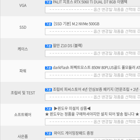
PALIT 지포스 RTX 5060 Ti DUAL D7 8GB 이엠텍
VGA
[SSD 기본] M.2 NVMe 500GB
SSD
잘만 Z10 DS (블랙)
케이스
darkFlash 퍼펙트모스트 850W 80PLUS골드 풀모듈러 AT
파워
조립비 피씨스토어 4년 안심보증 패키지 (전문조립 + 2년 무
조립비 및 TEST
▶윈도우 미설치 상품◀
★ 윈도우는 정품을 구매하셔야지만 설치 되어 발송 됩니다 ★
소프트웨어
와이드 게이밍장패드 증정
사은품